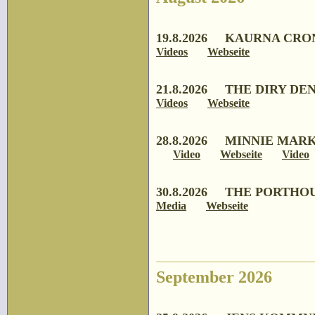
19.8.2026
KAURNA CRONIN
Videos
Webseite
21.8.2026
THE DIRY DENI
Videos
Webseite
28.8.2026
MINNIE MARKS 
Video
Webseite
Video
30.8.2026
THE PORTHOUN
Media
Webseite
September 2026