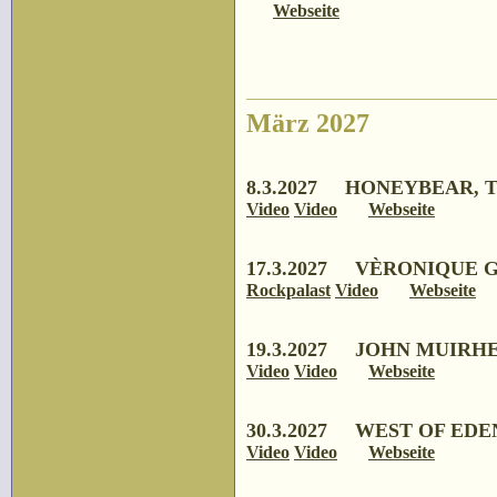
Webseite
März 2027
8.3.2027
HONEYBEAR, TH
Video
Video
Webseite
17.3.2027
VÈRONIQUE GA
Rockpalast
Video
Webseite
19.3.2027
JOHN MUIRHEA
Video
Video
Webseite
30.3.2027
WEST OF EDEN 
Video
Video
Webseite