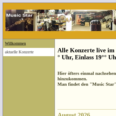
Willkommen
Alle Konzerte live im
aktuelle Konzerte
° Uhr, Einlass 19°° U
Hier öfters einmal nachsehen
hinzukommen.
Man findet den "Music Star
August 2026