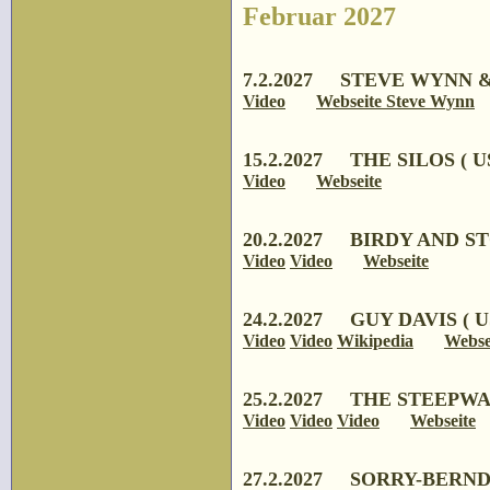
Februar 2027
7.2.2027
STEVE WYNN & 
Video
Webseite Steve Wynn
15.2.2027
THE SILOS ( U
Video
Webseite
20.2.2027
BIRDY AND STO
Video
Video
Webseite
24.2.2027
GUY DAVIS ( U
Video
Video
Wikipedia
Webse
25.2.2027
THE STEEPWAT
Video
Video
Video
Webseite
27.2.2027
SORRY-BERND 