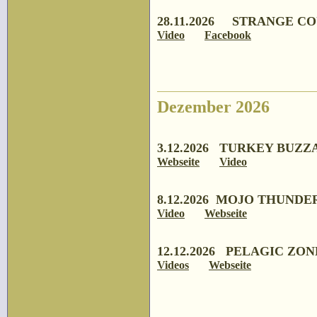
28.11.2026
STRANGE COU
Video
Facebook
Dezember 2026
3.12.2026 TURKEY BUZZA
Webseite
Video
8.12.2026 MOJO THUNDER 
Video
Webseite
12.12.2026 PELAGIC ZONE
Videos
Webseite